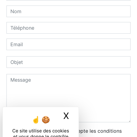
X
Masquer le ban
En cochant cette case, j'accepte les conditions
Ce site utilise des cookies
et vous donne le contrôle