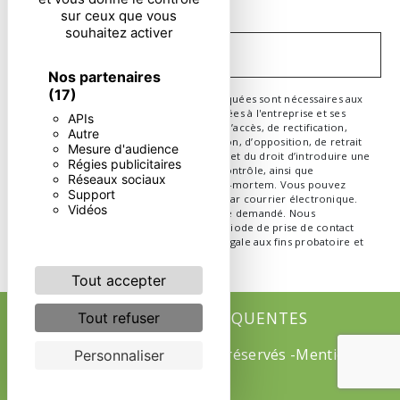
particulières ci-dessous **
sur ceux que vous
souhaitez activer
ENVOYER
Nos partenaires
(17)
** Les données personnelles communiquées sont nécessaires aux
fins de vous contacter. Elles sont destinées à l'entreprise et ses
APIs
sous-traitants. Vous disposez de droits d’accès, de rectification,
Autre
d’effacement, de portabilité, de limitation, d’opposition, de retrait
Mesure d'audience
de votre consentement à tout moment et du droit d’introduire une
Régies publicitaires
réclamation auprès d’une autorité de contrôle, ainsi que
Réseaux sociaux
d’organiser le sort de vos données post-mortem. Vous pouvez
Support
exercer ces droits par voie postale ou par courrier électronique.
Vidéos
Un justificatif d'identité pourra vous être demandé. Nous
conservons vos données pendant la période de prise de contact
puis pendant la durée de prescription légale aux fins probatoire et
de gestion des contentieux.
Tout accepter
RECHERCHES FRÉQUENTES
Tout refuser
©
Vistalid
- 2026 - Tous droits réservés -
Mentions
Personnaliser
légales